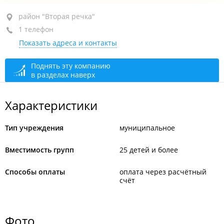
район "Вторая речка", ул. Бородинская, 41А
район "Вторая речка"
1 телефон
+7 (423) 232-49-47
Показать адреса и контакты
сегодня закрыто
Поднять эту компанию
в разделах наверх
Характеристики
Тип учреждения
муниципальное
Вместимость групп
25 детей и более
Способы оплаты
оплата через расчётный
счёт
Фото