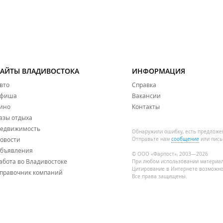
САЙТЫ ВЛАДИВОСТОКА
ИНФОРМАЦИЯ
вто
Справка
фиша
Вакансии
ино
Контакты
азы отдыха
едвижимость
Обнаружили ошибку, есть предложе
овости
Отправьте нам
сообщение
или пись
бъявления
© ООО «Фарпост», 2003—2026
абота во Владивостоке
При любом использовании материа
Цитирование в Интернете возможно
правочник компаний
Все права защищены.