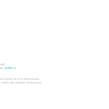
ния?
мо:
spr@VL.ru
лов
ссылка на VL.ru
обязательна.
 только при наличии гиперссылки.