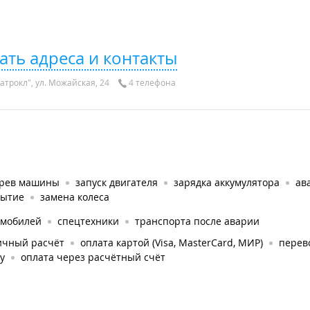
ать адреса и контакты
атрокл", ул. Можайская, 24
4 телефона
грев машины
запуск двигателя
зарядка аккумулятора
ав
рытие
замена колеса
омобилей
спецтехники
транспорта после аварии
ичный расчёт
оплата картой (Visa, MasterCard, МИР)
перев
у
оплата через расчётный счёт