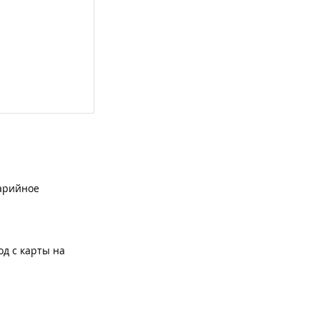
арийное
од с карты на