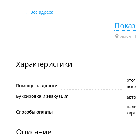
Все адреса
Показ
район "П
Характеристики
ото
Помощь на дороге
вск
Буксировка и эвакуация
авт
нал
Способы оплаты
карт
Описание