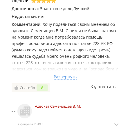
Оценка:
Достоинства:
Знает свое дело,Лучший!
Недостатки:
нет
Комментарий:
Хочу поделиться своим мнением об
адвокате Семенищев В.М. С ним я не была знакома
на момент когда мне потребовалась помощь
профессионального адвоката по статье 228 УК РФ
(думаю кому надо поймет о чем здесь идет речь).
Решалась судьба моего очень родного человека,
статья 228 это очень тяжелая статья, как правило
надеяться можно только на чудо и на Господа бога.У
нас практически не было шансов в лучшем случае
Развернуть
дадут лет 15 ( что уже не плохо). Я понимаю , что
ответить
Спасибо
8
оправдательных приговоров в нашей стране
практически не бывает,но приговором наша семья
довольна поскольку вместо 20 лет лишения свободы
Адвокат Семенищев В. М.
мой родной человек получил 4,8 года( разница
здесь очевидна!!) Процесс получился затяжным , и
на протяжении всего времени Вячеслав
7 февраля 2019 г.
Михайлович был для нас не просто адвокат,