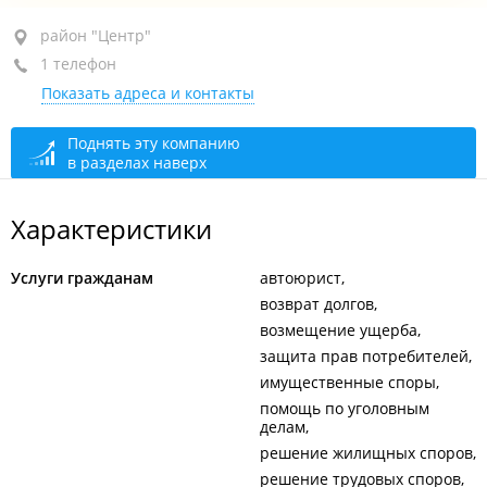
район "Центр", ул. Нерчинская, 10
район "Центр"
1 телефон
4-й этаж, оф. 444
Показать адреса и контакты
+7 914 727-69-99
круглосуточно
Поднять эту компанию
в разделах наверх
Характеристики
Услуги гражданам
автоюрист
возврат долгов
возмещение ущерба
защита прав потребителей
имущественные споры
помощь по уголовным
делам
решение жилищных споров
решение трудовых споров