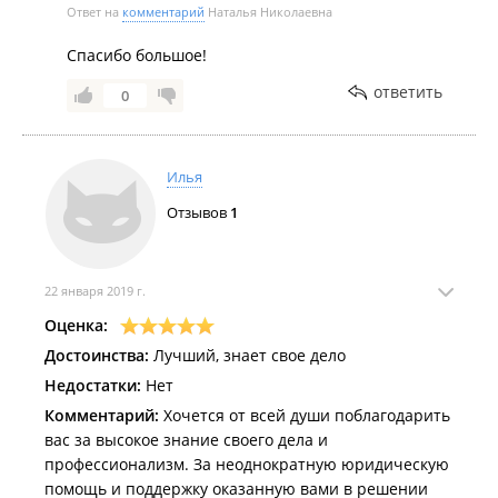
который качественно и профессионально выполнял
Ответ на
комментарий
Наталья Николаевна
свою работу. Он был нашим "Ангелом-хранителем"!
Спасибо большое!
Чудо произошло и я хочу выразить огромную
благодарность Вячеславу Михайловичу поскольку
ответить
0
его вклад был ОГРОМНЫМ!! Я, вся наша семья
благодарна адвокату Семенищеву Вячеславу
Михайловичу за профессионализм,
Илья
выдержку,порядочность, за всю проделанную
работу! Спасибо Вам за Вашу работу! Удачи Вам
Отзывов
1
всегда и во всем!
22 января 2019 г.
Оценка:
Достоинства:
Лучший, знает свое дело
Недостатки:
Нет
Комментарий:
Хочется от всей души поблагодарить
вас за высокое знание своего дела и
профессионализм. За неоднократную юридическую
помощь и поддержку оказанную вами в решении