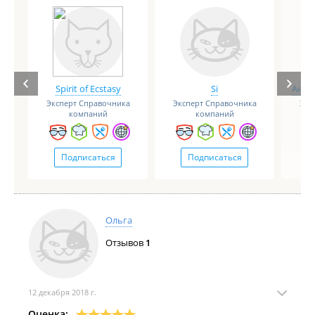
Spirit of Ecstasy
Si
Анге
Эксперт Справочника
Эксперт Справочника
Экс
компаний
компаний
Подписаться
Подписаться
Ольга
Отзывов
1
12 декабря 2018 г.
Оценка: