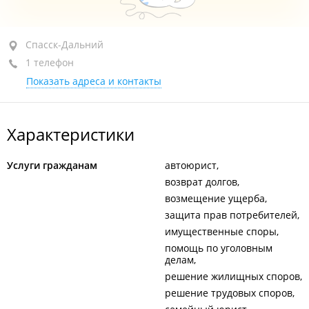
Спасск-Дальний, ул. Борисова, 28
Спасск-Дальний
1 телефон
оф. 206
Показать адреса и контакты
+7 (423-52) 2-39-40
По предварительной записи
сегодня закрыто
Характеристики
Услуги гражданам
автоюрист
возврат долгов
возмещение ущерба
защита прав потребителей
имущественные споры
помощь по уголовным
делам
решение жилищных споров
решение трудовых споров