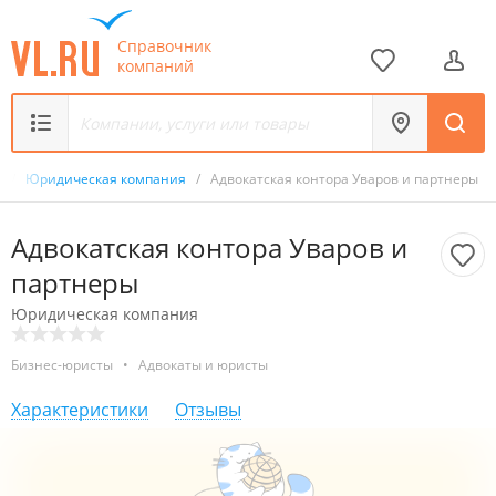
Справочник
компаний
к
/
Юридическая компания
/
Адвокатская контора Уваров и партнеры
Адвокатская контора Уваров и
партнеры
Юридическая компания
Бизнес-юристы
•
Адвокаты и юристы
Характеристики
Отзывы