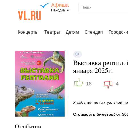
Афиша
Находка
Концерты
Театры
Детям
Стендап
Городски
0+
Выставка рептилий
января 2025г.
18
4
У события нет актуальной 
Стоимость билетов: от 500
О событии