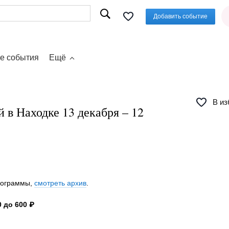
Добавить событие
е события
Ещё
В из
 в Находке 13 декабря – 12
программы,
смотреть архив
.
 до 600 ₽