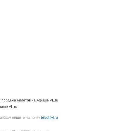
 продажа билетов на Афише VL.ru
фише VL.ru
шибкам пишите на почту
bilet@vl.ru