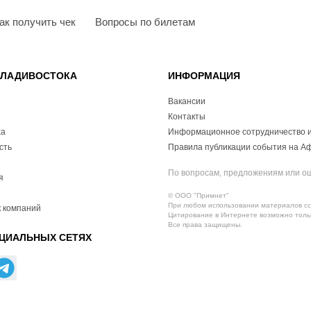
ак получить чек
Вопросы по билетам
ВЛАДИВОСТОКА
ИНФОРМАЦИЯ
Вакансии
Контакты
ха
Информационное сотрудничество и
сть
Правила публикации события на А
По вопросам, предложениям или о
я
© ООО "Примнет"
При любом использовании материалов ссы
 компаний
Цитирование в Интернете возможно тольк
Все права защищены.
ЦИАЛЬНЫХ СЕТЯХ