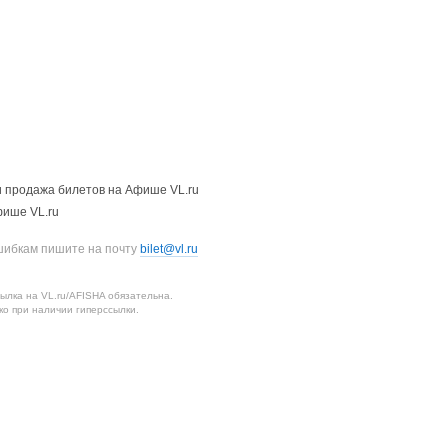
 продажа билетов на Афише VL.ru
фише VL.ru
шибкам пишите на почту
bilet@vl.ru
лка на VL.ru/AFISHA обязательна.
о при наличии гиперссылки.