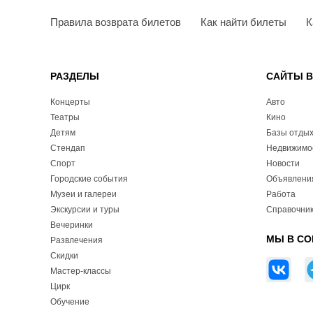
Правила возврата билетов
Как найти билеты
К
РАЗДЕЛЫ
САЙТЫ 
Концерты
Авто
Театры
Кино
Детям
Базы отды
Стендап
Недвижимо
Спорт
Новости
Городские события
Объявлени
Музеи и галереи
Работа
Экскурсии и туры
Справочник
Вечеринки
МЫ В СО
Развлечения
Скидки
Мастер-классы
Цирк
Обучение