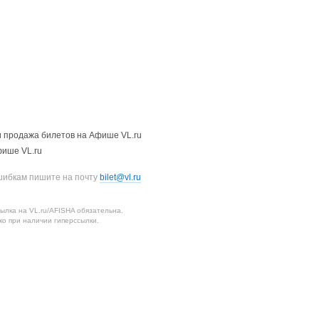
 продажа билетов на Афише VL.ru
фише VL.ru
шибкам пишите на почту
bilet@vl.ru
лка на VL.ru/AFISHA обязательна.
о при наличии гиперссылки.