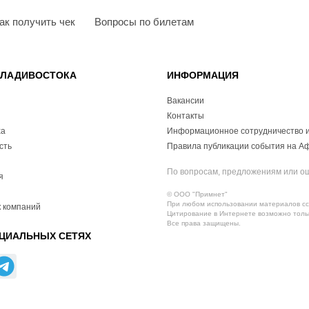
ак получить чек
Вопросы по билетам
ВЛАДИВОСТОКА
ИНФОРМАЦИЯ
Вакансии
Контакты
ха
Информационное сотрудничество и
сть
Правила публикации события на А
По вопросам, предложениям или о
я
© ООО "Примнет"
При любом использовании материалов ссы
 компаний
Цитирование в Интернете возможно тольк
Все права защищены.
ЦИАЛЬНЫХ СЕТЯХ