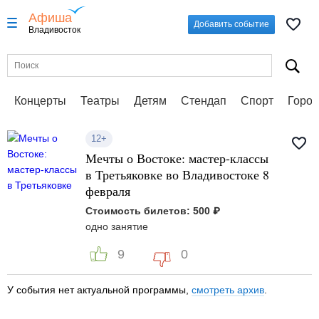
Афиша
Добавить событие
Владивосток
Концерты
Театры
Детям
Стендап
Спорт
Город
12+
Мечты о Востоке: мастер-классы
в Третьяковке во Владивостоке 8
февраля
Стоимость билетов: 500 ₽
одно занятие
9
0
У события нет актуальной программы,
смотреть архив
.