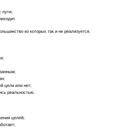
 пути;
риходит.
ольшинство из которых так и не реализуется.
и;
ованным;
ан;
й цели или нет;
лись реальностью.
жения целей;
ботает;