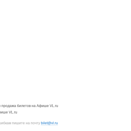
 продажа билетов на Афише VL.ru
фише VL.ru
шибкам пишите на почту
bilet@vl.ru