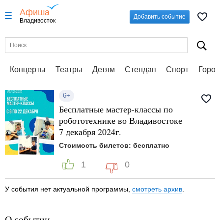
Афиша
Добавить событие
Владивосток
Концерты
Театры
Детям
Стендап
Спорт
Город
6+
Бесплатные мастер-классы по
робототехнике во Владивостоке
7 декабря 2024г.
Стоимость билетов: бесплатно
1
0
У события нет актуальной программы,
смотреть архив
.
О событии