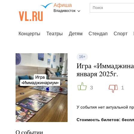
Афиша
Владивосток
Концерты
Театры
Детям
Стендап
Спорт
16+
Игра «Иммаджинар
января 2025г.
3
1
У события нет актуальной 
Стоимость билетов: бесп
О событии