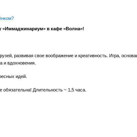
ёнком?
у «Иммаджинариум» в кафе «Волна»!
узей, развивая свое воображение и креативность. Игра, основа
а и вдохновения.
ресных идей.
е обязательна! Длительность ~ 1,5 часа.