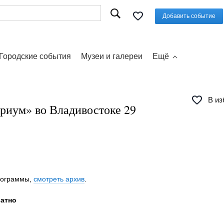
Добавить событие
Городские события
Музеи и галереи
Ещё
В из
иум» во Владивостоке 29
программы,
смотреть архив
.
латно