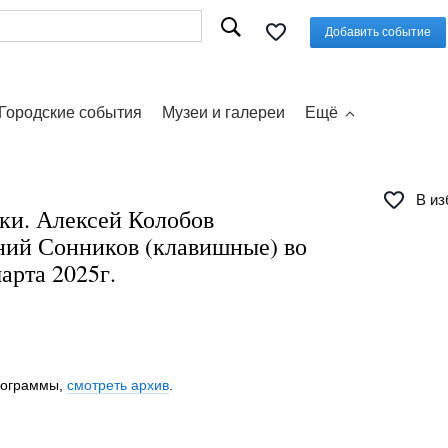
Добавить событие
Городские события
Музеи и галереи
Ещё
В из
ки. Алексей Колобов
ений Сонников (клавишные) во
арта 2025г.
программы,
смотреть архив
.