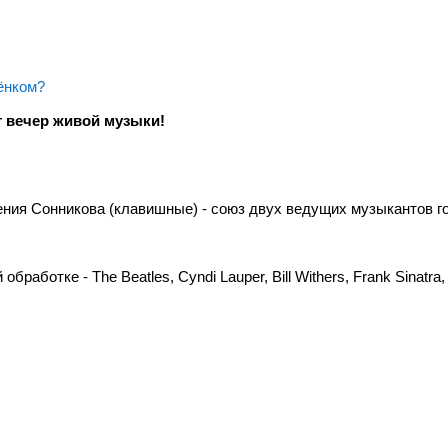
ёнком?
т вечер живой музыки!
ения Сонникова (клавишные) - союз двух ведущих музыкантов г
аботке - The Beatles, Cyndi Lauper, Bill Withers, Frank Sinatra,