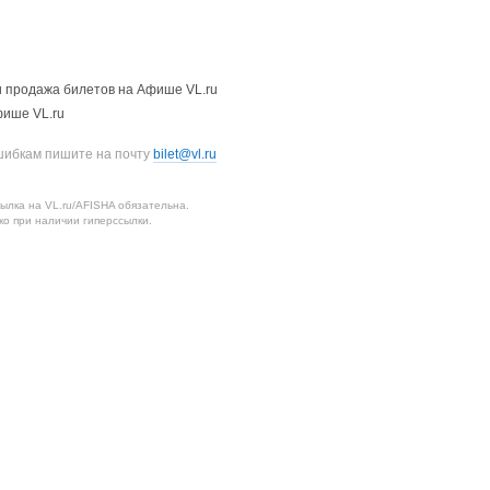
 продажа билетов на Афише VL.ru
фише VL.ru
шибкам пишите на почту
bilet@vl.ru
лка на VL.ru/AFISHA обязательна.
о при наличии гиперссылки.