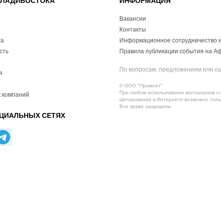
ВЛАДИВОСТОКА
ИНФОРМАЦИЯ
Вакансии
Контакты
ха
Информационное сотрудничество и
сть
Правила публикации события на А
По вопросам, предложениям или о
я
© ООО "Примнет"
При любом использовании материалов ссы
 компаний
Цитирование в Интернете возможно тольк
Все права защищены.
ЦИАЛЬНЫХ СЕТЯХ