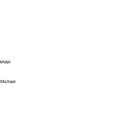
орода
 Michael