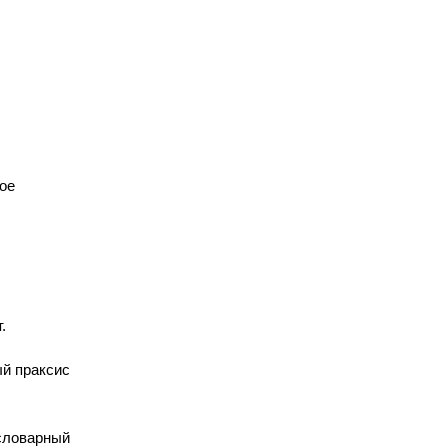
ое
.
ый праксис
 словарный