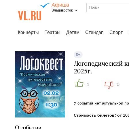
Афиша
Владивосток
Концерты
Театры
Детям
Стендап
Спорт
0+
Логопедический кв
2025г.
1
0
У события нет актуальной 
Стоимость билетов: от 100
О событии