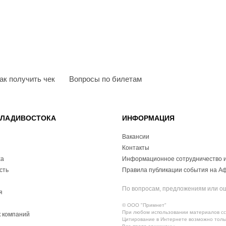
ак получить чек
Вопросы по билетам
ВЛАДИВОСТОКА
ИНФОРМАЦИЯ
Вакансии
Контакты
ха
Информационное сотрудничество и
сть
Правила публикации события на А
По вопросам, предложениям или о
я
© ООО "Примнет"
При любом использовании материалов ссы
 компаний
Цитирование в Интернете возможно тольк