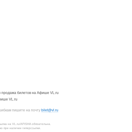
 продажа билетов на Афише VL.ru
фише VL.ru
шибкам пишите на почту
bilet@vl.ru
лка на VL.ru/AFISHA обязательна.
о при наличии гиперссылки.