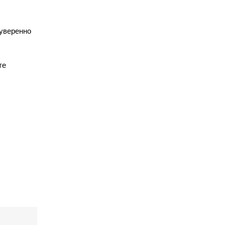
 уверенно
те