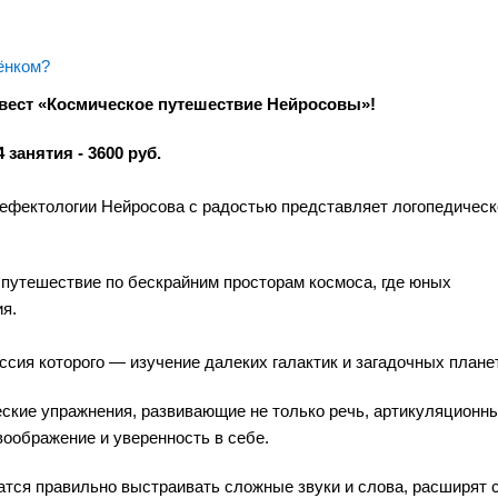
ёнком?
квест «Космическое путешествие Нейросовы»!
 занятия - 3600 руб.
дефектологии Нейросова с радостью представляет логопедическ
 путешествие по бескрайним просторам космоса, где юных
ия.
сия которого — изучение далеких галактик и загадочных планет
еские упражнения, развивающие не только речь, артикуляционн
воображение и уверенность в себе.
атся правильно выстраивать сложные звуки и слова, расширят