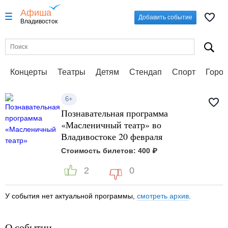
Афиша
Добавить событие
Владивосток
Концерты
Театры
Детям
Стендап
Спорт
Город
6+
Познавательная программа
«Масленичный театр» во
Владивостоке 20 февраля
Стоимость билетов: 400 ₽
2
0
У события нет актуальной программы,
смотреть архив
.
О событии