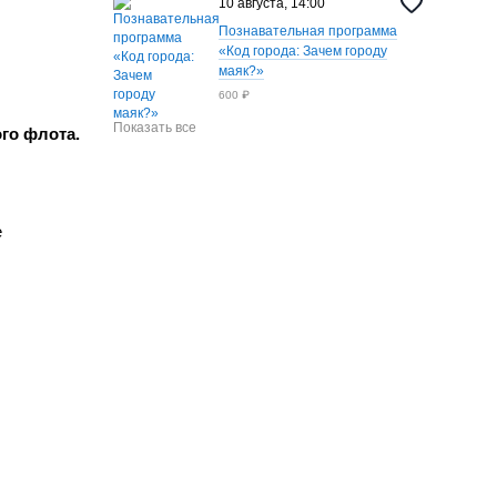
10 августа, 14:00
Познавательная программа
«Код города: Зачем городу
маяк?»
600 ₽
Показать все
го флота.
е