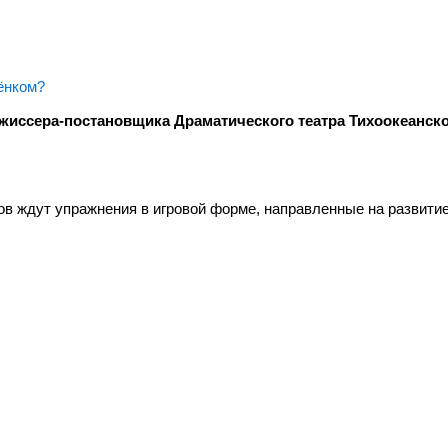
ёнком?
ежиссера-постановщика Драматического театра Тихоокеанско
ков ждут упражнения в игровой форме, направленные на развити