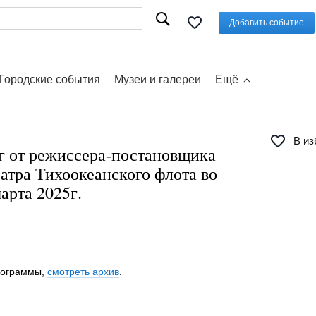
Добавить событие
Городские события
Музеи и галереи
Ещё
В из
г от режиссера-постановщика
атра Тихоокеанского флота во
арта 2025г.
программы,
смотреть архив
.