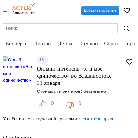
Афиша
Добавить событие
Владивосток
Концерты
Театры
Детям
Стендап
Спорт
Город
18+
Онлайн-интенсив «Я и моё
одиночество» во Владивостоке
31 января
Стоимость билетов: бесплатно
0
0
У события нет актуальной программы,
смотреть архив
.
О событии