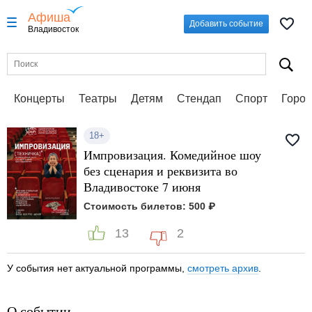
Афиша
Добавить событие
Владивосток
Концерты
Театры
Детям
Стендап
Спорт
Город
18+
Импровизация. Комедийное шоу
без сценария и реквизита во
Владивостоке 7 июня
Стоимость билетов: 500 ₽
13
2
У события нет актуальной программы,
смотреть архив
.
О событии