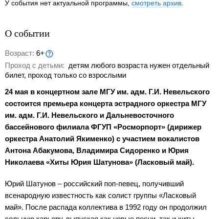
У события нет актуальной программы,
смотреть архив
.
О событии
Возраст:
6+
Проход с детьми:
детям любого возраста нужен отдельный
билет, проход только со взрослыми
24 мая в концертном зале МГУ им. адм. Г.И. Невельского
состоится премьера концерта эстрадного оркестра МГУ
им. адм. Г.И. Невельского и Дальневосточного
бассейнового филиала ФГУП «Росморпорт» (дирижер
оркестра Анатолий Якименко) с участием вокалистов
Антона Абакумова, Владимира Сидоренко и Юрия
Николаева «Хиты Юрия Шатунова» (Ласковый май).
Юрий Шатунов – российский поп-певец, получивший
всенародную известность как солист группы «Ласковый
май». После распада коллектива в 1992 году он продолжил
сольную карьеру, выпуская как новые песни, так и хиты,