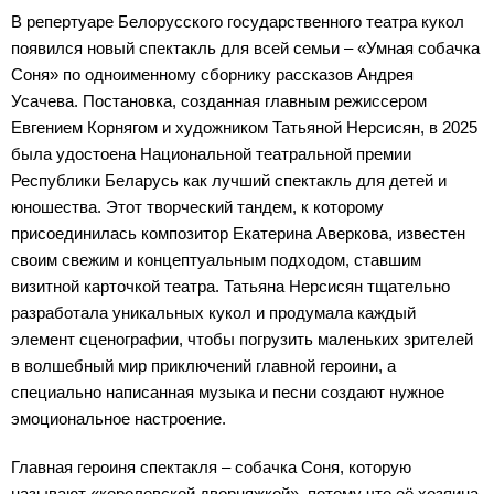
В репертуаре Белорусского государственного театра кукол
появился новый спектакль для всей семьи – «Умная собачка
Соня» по одноименному сборнику рассказов Андрея
Усачева. Постановка, созданная главным режиссером
Евгением Корнягом и художником Татьяной Нерсисян, в 2025
была удостоена Национальной театральной премии
Республики Беларусь как лучший спектакль для детей и
юношества. Этот творческий тандем, к которому
присоединилась композитор Екатерина Аверкова, известен
своим свежим и концептуальным подходом, ставшим
визитной карточкой театра. Татьяна Нерсисян тщательно
разработала уникальных кукол и продумала каждый
элемент сценографии, чтобы погрузить маленьких зрителей
в волшебный мир приключений главной героини, а
специально написанная музыка и песни создают нужное
эмоциональное настроение.
Главная героиня спектакля – собачка Соня, которую
называют «королевской дворняжкой», потому что её хозяина