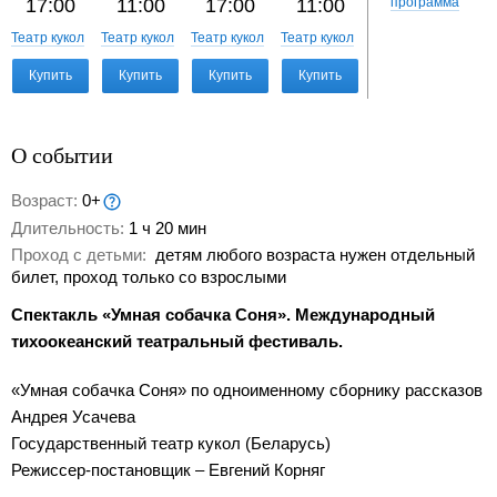
17:00
11:00
17:00
11:00
17:00
программа
Театр кукол
Театр кукол
Театр кукол
Театр кукол
Театр кукол
Купить
Купить
Купить
Купить
Купить
О событии
Возраст:
0+
Длительность:
1 ч 20 мин
Проход с детьми:
детям любого возраста нужен отдельный
билет, проход только со взрослыми
Спектакль «Умная собачка Соня». Международный
тихоокеанский театральный фестиваль.
«Умная собачка Соня» по одноименному сборнику рассказов
Андрея Усачева
Государственный театр кукол (Беларусь)
Режиссер-постановщик – Евгений Корняг