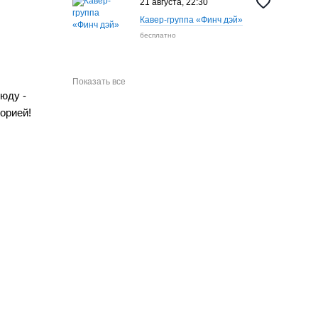
21 августа, 22:30
Кавер-группа «Финч дэй»
бесплатно
Показать все
юду -
орией!