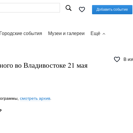
Добавить событие
Городские события
Музеи и галереи
Ещё
В из
ного во Владивостоке 21 мая
программы,
смотреть архив
.
₽