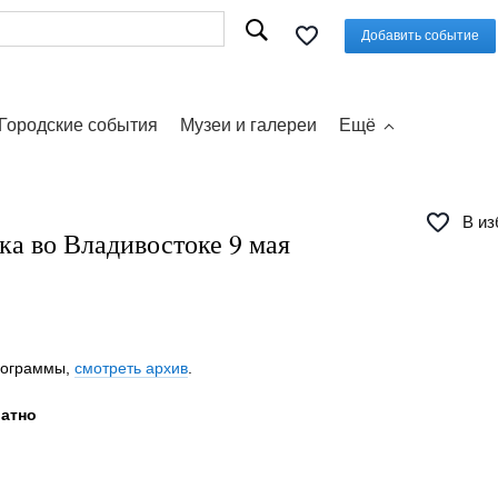
Добавить событие
Городские события
Музеи и галереи
Ещё
В из
ка во Владивостоке 9 мая
программы,
смотреть архив
.
латно