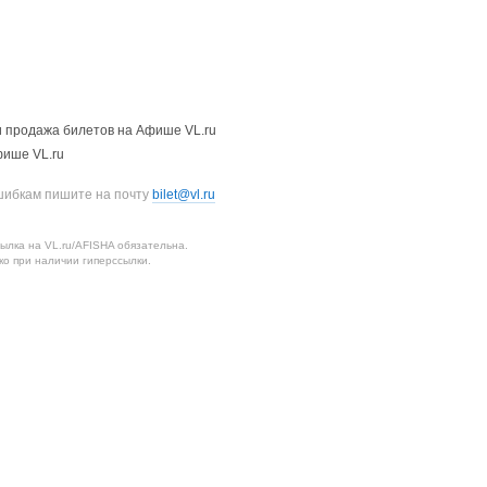
 продажа билетов на Афише VL.ru
фише VL.ru
шибкам пишите на почту
bilet@vl.ru
лка на VL.ru/AFISHA обязательна.
о при наличии гиперссылки.