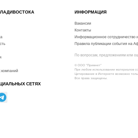
ВЛАДИВОСТОКА
ИНФОРМАЦИЯ
Вакансии
Контакты
ха
Информационное сотрудничество и
сть
Правила публикации события на А
По вопросам, предложениям или о
я
© ООО "Примнет"
При любом использовании материалов ссы
 компаний
Цитирование в Интернете возможно тольк
Все права защищены.
ЦИАЛЬНЫХ СЕТЯХ