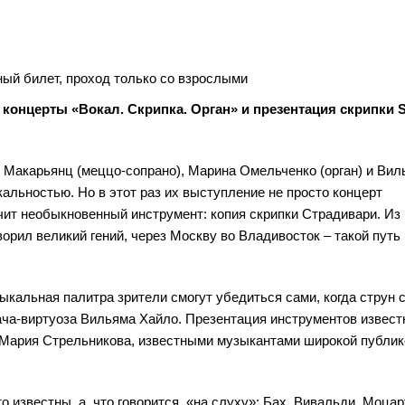
ый билет, проход только со взрослыми
концерты «Вокал. Скрипка. Орган» и презентация скрипки 
Макарьянц (меццо-сопрано), Марина Омельченко (орган) и Вил
кальностью. Но в этот раз их выступление не просто концерт
чит необыкновенный инструмент: копия скрипки Страдивари. Из
орил великий гений, через Москву во Владивосток – такой путь
ыкальная палитра зрители смогут убедиться сами, когда струн 
пача-виртуоза Вильяма Хайло. Презентация инструментов извес
е Мария Стрельникова, известными музыкантами широкой публик
 известны, а, что говорится, «на слуху»: Бах, Вивальди, Моцар