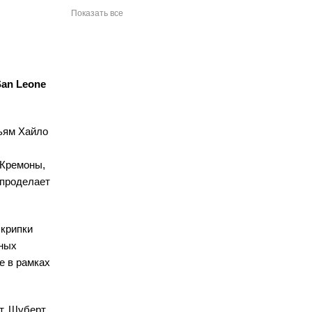
Показать все
San Leone
ьям Хайло
 Кремоны,
 проделает
скрипки
тных
е в рамках
т, Шуберт,