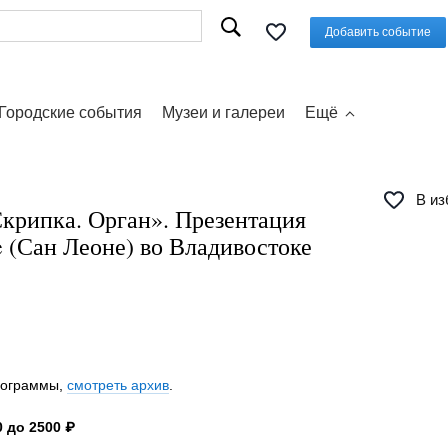
Добавить событие
Городские события
Музеи и галереи
Ещё
В из
Скрипка. Орган». Презентация
 (Сан Леоне) во Владивостоке
программы,
смотреть архив
.
 до 2500 ₽