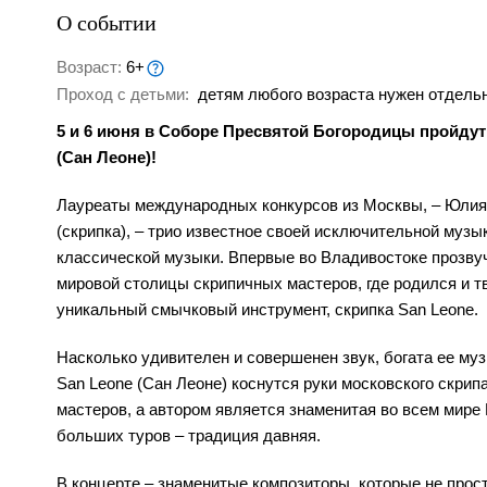
О событии
Возраст:
6+
Проход с детьми:
детям любого возраста нужен отдельн
5 и 6 июня в Соборе Пресвятой Богородицы пройдут 
(Сан Леоне)!
Лауреаты международных конкурсов из Москвы, – Юлия 
(скрипка), – трио известное своей исключительной музы
классической музыки. Впервые во Владивостоке прозву
мировой столицы скрипичных мастеров, где родился и тв
уникальный смычковый инструмент, скрипка San Leone.
Насколько удивителен и совершенен звук, богата ее муз
San Leone (Сан Леоне) коснутся руки московского скри
мастеров, а автором является знаменитая во всем мир
больших туров – традиция давняя.
В концерте – знаменитые композиторы, которые не просто