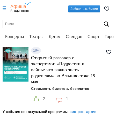
Афиша
Добавить событие
Владивосток
Концерты
Театры
Детям
Стендап
Спорт
Город
18+
Открытый разговор с
экспертами: «Подростки и
вейпы: что важно знать
родителям» во Владивостоке 19
мая
Стоимость билетов: бесплатно
2
1
У события нет актуальной программы,
смотреть архив
.