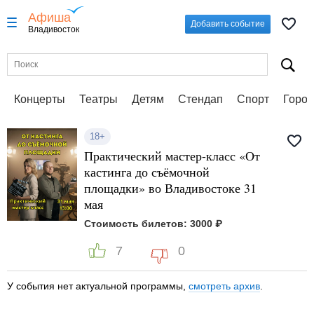
Афиша
Добавить событие
Владивосток
Концерты
Театры
Детям
Стендап
Спорт
Город
18+
Практический мастер-класс «От
кастинга до съёмочной
площадки» во Владивостоке 31
мая
Стоимость билетов: 3000 ₽
7
0
У события нет актуальной программы,
смотреть архив
.