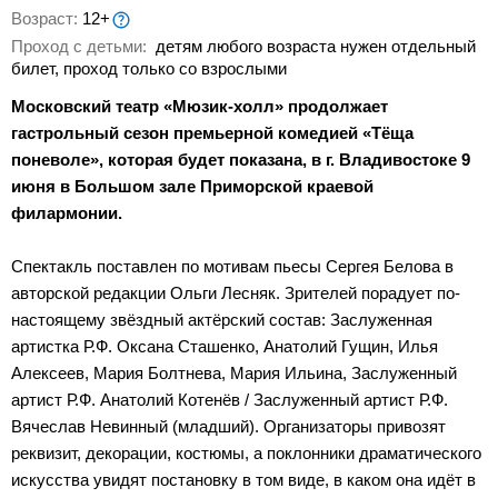
Возраст:
12+
Проход с детьми:
детям любого возраста нужен отдельный
билет, проход только со взрослыми
Московский театр «Мюзик-холл» продолжает
гастрольный сезон премьерной комедией «Тёща
поневоле», которая будет показана, в г. Владивостоке 9
июня в Большом зале Приморской краевой
филармонии.
Спектакль поставлен по мотивам пьесы Сергея Белова в
авторской редакции Ольги Лесняк. Зрителей порадует по-
настоящему звёздный актёрский состав: Заслуженная
артистка Р.Ф. Оксана Сташенко, Анатолий Гущин, Илья
Алексеев, Мария Болтнева, Мария Ильина, Заслуженный
артист Р.Ф. Анатолий Котенёв / Заслуженный артист Р.Ф.
Вячеслав Невинный (младший). Организаторы привозят
реквизит, декорации, костюмы, а поклонники драматического
искусства увидят постановку в том виде, в каком она идёт в