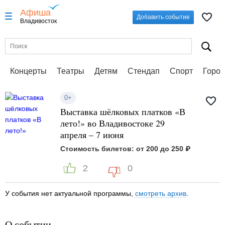
Афиша
Добавить событие
Владивосток
Концерты
Театры
Детям
Стендап
Спорт
Город
0+
Выставка шёлковых платков «В
лето!» во Владивостоке 29
апреля – 7 июня
Стоимость билетов: от 200 до 250 ₽
2
0
У события нет актуальной программы,
смотреть архив
.
О событии