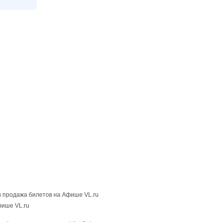
 продажа билетов на Афише VL.ru
фише VL.ru