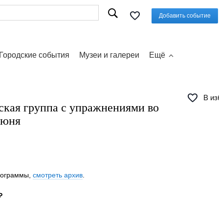
Добавить событие
Городские события
Музеи и галереи
Ещё
В из
ская группа с упражнениями во
июня
программы,
смотреть архив
.
₽