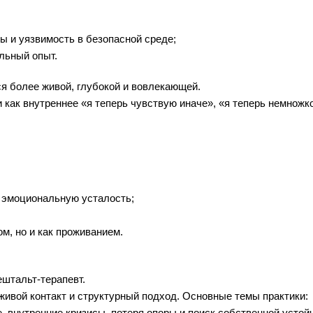
цы и уязвимость в безопасной среде;
льный опыт.
ся более живой, глубокой и вовлекающей.
и как внутреннее «я теперь чувствую иначе», «я теперь немножко
и эмоциональную усталость;
ом, но и как проживанием.
ештальт-терапевт.
 живой контакт и структурный подход. Основные темы практики:
, внутренние кризисы, потеря опоры и поиск собственной устой