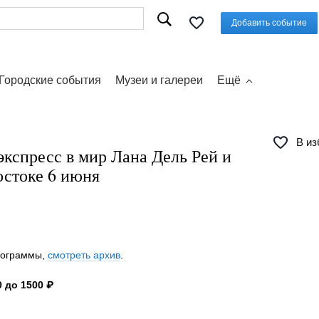
Добавить событие
Городские события
Музеи и галереи
Ещё
В из
кспресс в мир Лана Дель Рей и
остоке 6 июня
программы,
смотреть архив
.
 до 1500 ₽