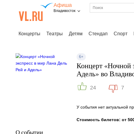
Афиша
Владивосток
Концерты
Театры
Детям
Стендап
Спорт
6+
Концерт «Ночной э
Адель» во Владив
24
7
У события нет актуальной 
Стоимость билетов: от 500
О событии