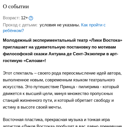
О событии
Возраст:
12+
Проход с детьми:
условия не указаны.
Как пройти с
ребёнком?
Молодежный экспериментальный театр «Лики Востока»
приглашает на удивительную постановку по мотивам
философской сказки Антуана де Сент-Экзюпери в арт-
гостиную «Силоам»!
Этот спектакль – своего рода переосмысление идей автора,
выполненное новым, современным языком театрального
искусства. Это путешествие Принца - пилигрима - который
движется к высшей цели, минуя множество пропускных
станций жизненного пути, и который обретает свободу и
истину в высоте своей мечты.
Восточная пластика, прекрасная музыка и тонкая игра
артистов «Ликов Востока» пробудят в вас давно дремавшие