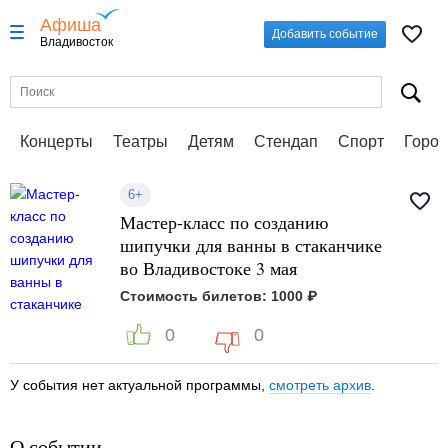
Афиша
Добавить событие
Владивосток
Концерты
Театры
Детям
Стендап
Спорт
Город
6+
Мастер-класс по созданию
шипучки для ванны в стаканчике
во Владивостоке 3 мая
Стоимость билетов: 1000 ₽
0
0
У события нет актуальной программы,
смотреть архив
.
О событии