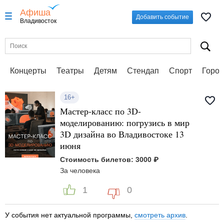
Афиша
Добавить событие
Владивосток
Концерты
Театры
Детям
Стендап
Спорт
Город
16+
Мастер-класс по 3D-
моделированию: погрузись в мир
3D дизайна во Владивостоке 13
июня
Стоимость билетов: 3000 ₽
За человека
1
0
У события нет актуальной программы,
смотреть архив
.