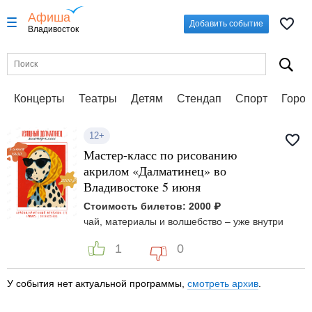
Афиша
Добавить событие
Владивосток
Концерты
Театры
Детям
Стендап
Спорт
Город
12+
Мастер-класс по рисованию
акрилом «Далматинец» во
Владивостоке 5 июня
Стоимость билетов: 2000 ₽
чай, материалы и волшебство – уже внутри
1
0
У события нет актуальной программы,
смотреть архив
.