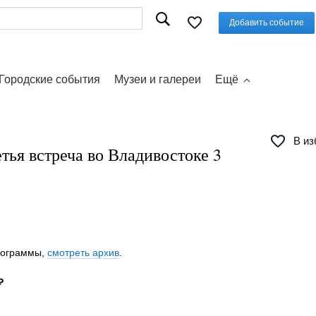
Добавить событие
Городские события
Музеи и галереи
Ещё
В из
тья встреча во Владивостоке 3
программы,
смотреть архив
.
₽