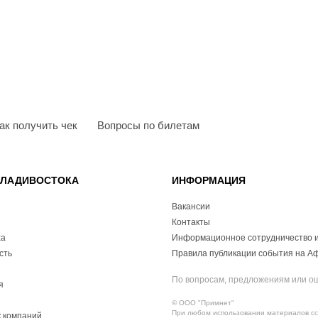
ак получить чек
Вопросы по билетам
ВЛАДИВОСТОКА
ИНФОРМАЦИЯ
Вакансии
Контакты
ха
Информационное сотрудничество и
сть
Правила публикации события на А
По вопросам, предложениям или о
я
© ООО "Примнет"
При любом использовании материалов ссы
 компаний