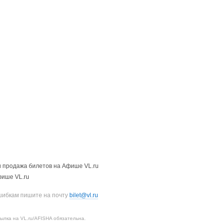
 продажа билетов на Афише VL.ru
фише VL.ru
шибкам пишите на почту
bilet@vl.ru
лка на VL.ru/AFISHA обязательна.