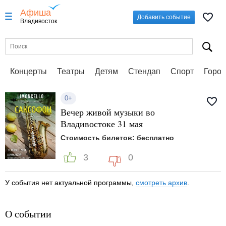
Афиша
Добавить событие
Владивосток
Концерты
Театры
Детям
Стендап
Спорт
Город
0+
Вечер живой музыки во
Владивостоке 31 мая
Стоимость билетов: бесплатно
3
0
У события нет актуальной программы,
смотреть архив
.
О событии