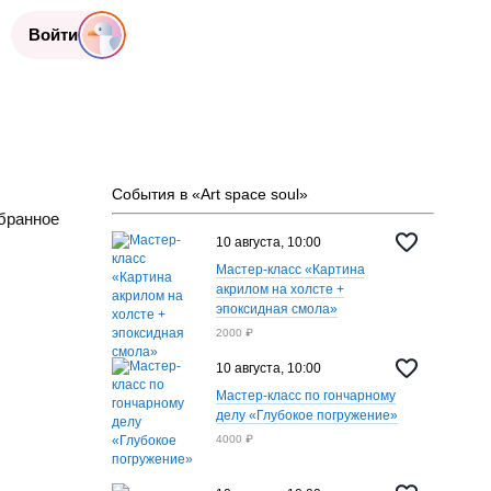
Войти
События в «Art spaсe soul»
бранное
10 августа, 10:00
Мастер-класс «Картина
акрилом на холсте +
эпоксидная смола»
2000 ₽
10 августа, 10:00
Мастер-класс по гончарному
делу «Глубокое погружение»
4000 ₽