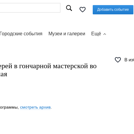
Добавить событие
Городские события
Музеи и галереи
Ещё
В из
рей в гончарной мастерской во
мая
программы,
смотреть архив
.