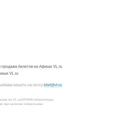
 продажа билетов на Афише VL.ru
фише VL.ru
шибкам пишите на почту
bilet@vl.ru
лка на VL.ru/AFISHA обязательна.
о при наличии гиперссылки.