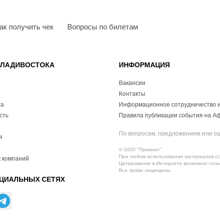
ак получить чек
Вопросы по билетам
ВЛАДИВОСТОКА
ИНФОРМАЦИЯ
Вакансии
Контакты
ха
Информационное сотрудничество и
сть
Правила публикации события на А
По вопросам, предложениям или о
я
© ООО "Примнет"
При любом использовании материалов ссы
 компаний
Цитирование в Интернете возможно тольк
Все права защищены.
ЦИАЛЬНЫХ СЕТЯХ