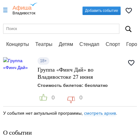
Афиша
Добавить событие
Владивосток
Концерты
Театры
Детям
Стендап
Спорт
Город
18+
Группа «Финч Дай» во
Владивостоке 27 июня
Стоимость билетов: бесплатно
0
0
У события нет актуальной программы,
смотреть архив
.
О событии