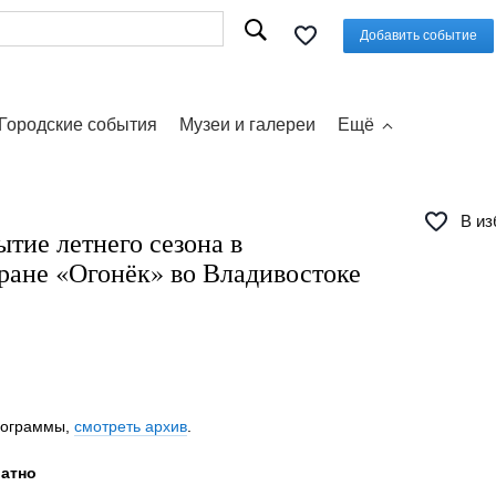
Добавить событие
Городские события
Музеи и галереи
Ещё
В из
тие летнего сезона в
ране «Огонёк» во Владивостоке
программы,
смотреть архив
.
латно