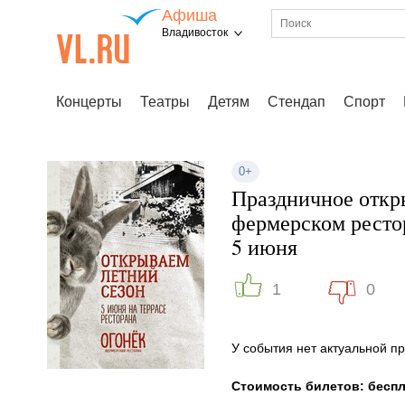
Афиша
Владивосток
Концерты
Театры
Детям
Стендап
Спорт
0+
Праздничное откры
фермерском ресто
5 июня
1
0
У события нет актуальной 
Стоимость билетов: бесп