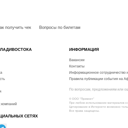
ак получить чек
Вопросы по билетам
ВЛАДИВОСТОКА
ИНФОРМАЦИЯ
Вакансии
Контакты
ха
Информационное сотрудничество и
сть
Правила публикации события на А
По вопросам, предложениям или о
я
© ООО "Примнет"
При любом использовании материалов ссы
 компаний
Цитирование в Интернете возможно тольк
Все права защищены.
ЦИАЛЬНЫХ СЕТЯХ