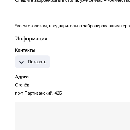
Спешите забронировать столик уже сейчас – количество
*всем столикам, предварительно забронировавшим терр
Информация
Контакты
Показать
Адрес
Огонёк
пр-т Партизанский, 42Б