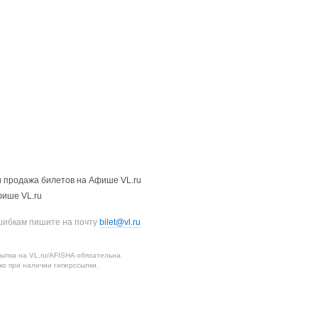
 продажа билетов на Афише VL.ru
фише VL.ru
шибкам пишите на почту
bilet@vl.ru
лка на VL.ru/AFISHA обязательна.
о при наличии гиперссылки.