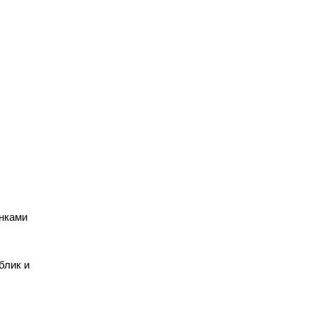
инками
блик и