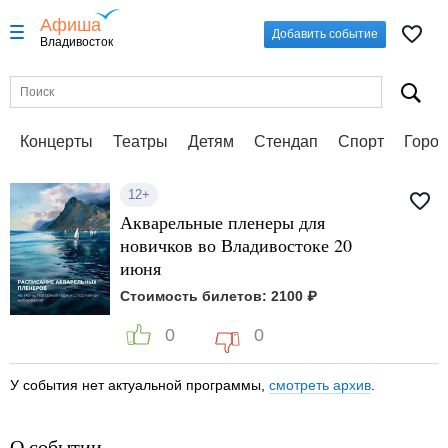
Афиша
Добавить событие
Владивосток
Концерты
Театры
Детям
Стендап
Спорт
Город
12+
Акварельные пленеры для
новичков во Владивостоке 20
июня
Стоимость билетов: 2100 ₽
0
0
У события нет актуальной программы,
смотреть архив
.
О событии