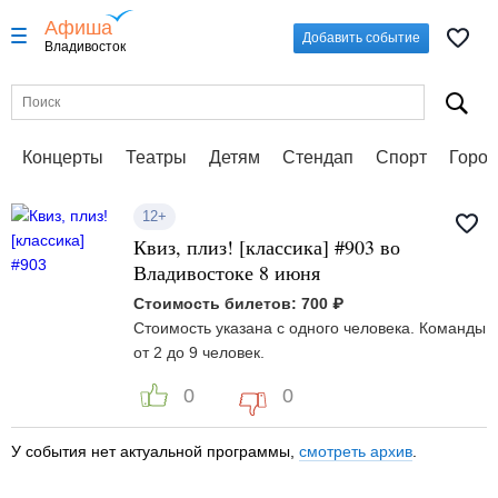
Афиша
Добавить событие
Владивосток
Концерты
Театры
Детям
Стендап
Спорт
Город
12+
Квиз, плиз! [классика] #903 во
Владивостоке 8 июня
Стоимость билетов: 700 ₽
Стоимость указана с одного человека. Команды
от 2 до 9 человек.
0
0
У события нет актуальной программы,
смотреть архив
.