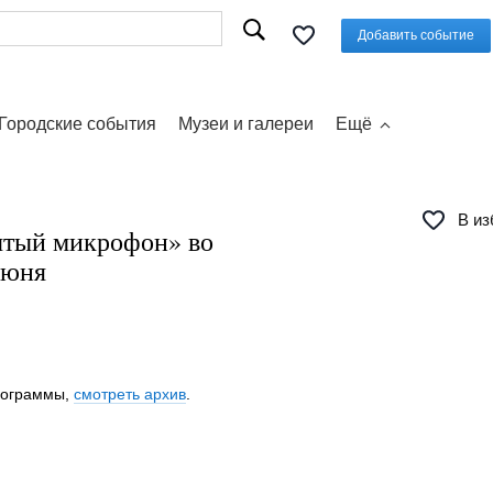
Добавить событие
Городские события
Музеи и галереи
Ещё
В из
ытый микрофон» во
июня
программы,
смотреть архив
.