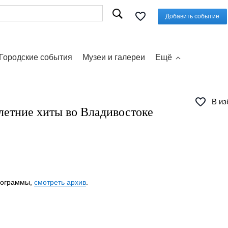
Добавить событие
Городские события
Музеи и галереи
Ещё
В из
летние хиты во Владивостоке
программы,
смотреть архив
.