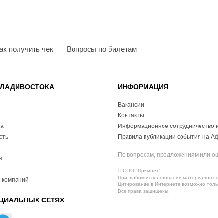
ак получить чек
Вопросы по билетам
ВЛАДИВОСТОКА
ИНФОРМАЦИЯ
Вакансии
Контакты
ха
Информационное сотрудничество и
сть
Правила публикации события на А
По вопросам, предложениям или о
я
© ООО "Примнет"
При любом использовании материалов ссы
 компаний
Цитирование в Интернете возможно тольк
Все права защищены.
ЦИАЛЬНЫХ СЕТЯХ