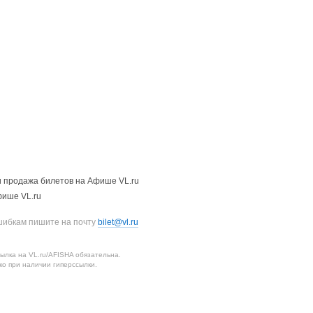
 продажа билетов на Афише VL.ru
фише VL.ru
шибкам пишите на почту
bilet@vl.ru
лка на VL.ru/AFISHA обязательна.
о при наличии гиперссылки.