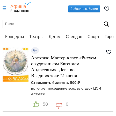
Афиша
Добавить событие
Владивосток
Концерты
Театры
Детям
Стендап
Спорт
Город
6+
Артэтаж: Мастер-класс «Рисуем
с художником Евгением
Андреевым». Дева во
Владивостоке 21 июня
Стоимость билетов: 500 ₽
включает посещение всех выставок ЦСИ
Артэтаж
58
0