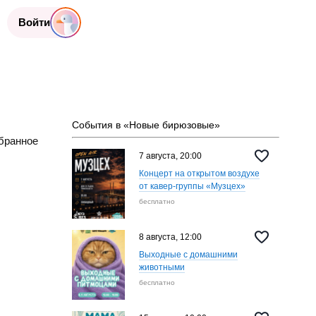
Войти
События в «Новые бирюзовые»
бранное
7 августа, 20:00
Концерт на открытом воздухе
от кавер-группы «‎Музцех»
бесплатно
8 августа, 12:00
Выходные с домашними
животными
бесплатно