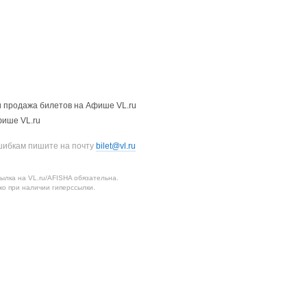
 продажа билетов на Афише VL.ru
фише VL.ru
шибкам пишите на почту
bilet@vl.ru
лка на VL.ru/AFISHA обязательна.
о при наличии гиперссылки.