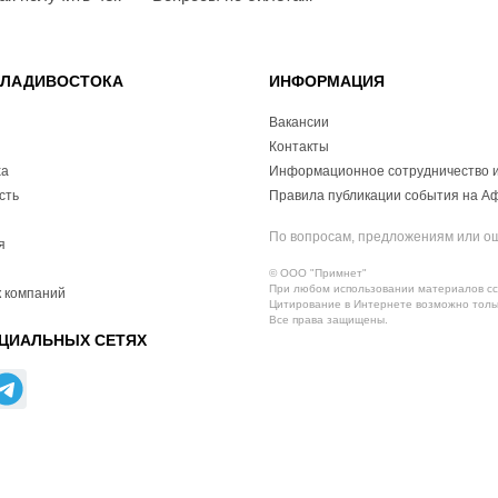
ВЛАДИВОСТОКА
ИНФОРМАЦИЯ
Вакансии
Контакты
ха
Информационное сотрудничество и
сть
Правила публикации события на А
По вопросам, предложениям или о
я
© ООО "Примнет"
При любом использовании материалов ссы
 компаний
Цитирование в Интернете возможно тольк
Все права защищены.
ЦИАЛЬНЫХ СЕТЯХ