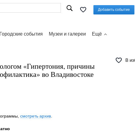
Добавить событие
Городские события
Музеи и галереи
Ещё
В из
иологом «Гипертония, причины
рофилактика» во Владивостоке
программы,
смотреть архив
.
латно