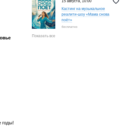
15 августа, 10:00
Кастинг на музыкальное
реалити-шоу «‎Мама снова
поёт»
бесплатно
Показать все
ровье
 годы!