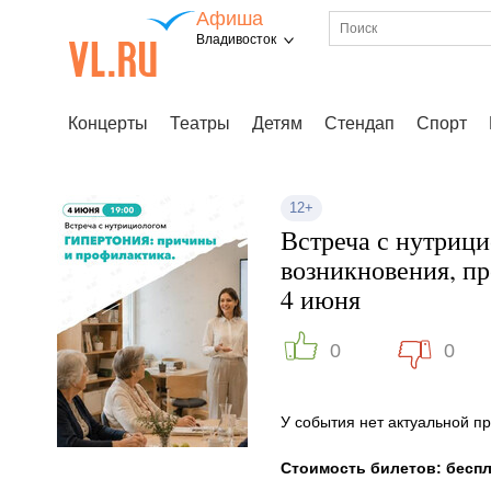
Афиша
Владивосток
Концерты
Театры
Детям
Стендап
Спорт
12+
Встреча с нутриц
возникновения, п
4 июня
0
0
У события нет актуальной 
Стоимость билетов: бесп