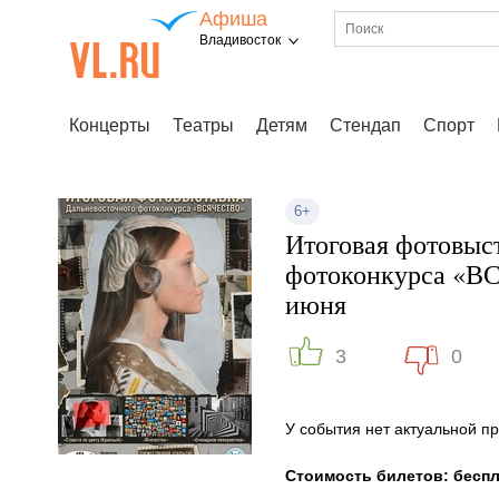
Афиша
Владивосток
Концерты
Театры
Детям
Стендап
Спорт
6+
Итоговая фотовыс
фотоконкурса «В
июня
3
0
У события нет актуальной 
Стоимость билетов: бесп