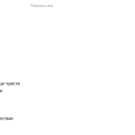
Показать все
це чувств
ье
ества»