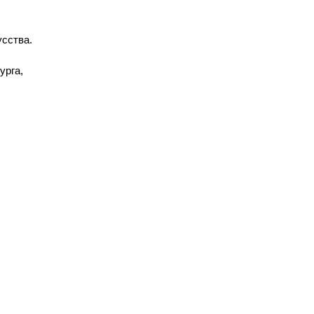
усства.
урга,