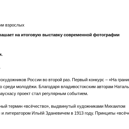
ии взрослых
лашает на итоговую выставку современной фотографии
и.
.
художников России во второй раз. Первый конкурс – «На грани
нно среди молодёжи. Благодаря владивостокским авторам Натал
аускасу проект стал регулярным событием.
ённый термин «всёчество», выдвинутый художниками Михаилом
и литератором Ильёй Зданевичем в 1913 году. Принципы «всёч