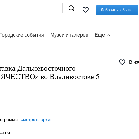
Добавить событие
Городские события
Музеи и галереи
Ещё
В из
тавка Дальневосточного
СЯЧЕСТВО» во Владивостоке 5
программы,
смотреть архив
.
латно