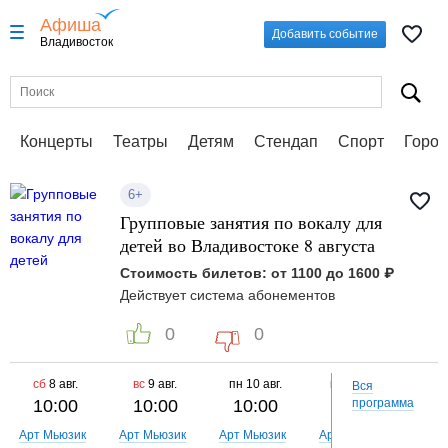
Афиша
Добавить событие
Владивосток
Концерты
Театры
Детям
Стендап
Спорт
Город
6+
Групповые занятия по вокалу для
детей во Владивостоке 8 августа
Стоимость билетов: от 1100 до 1600 ₽
Действует система абонементов
0
0
сб
8 авг.
вс
9 авг.
пн
10 авг.
вт
11 авг.
ср
Вся
10:00
10:00
10:00
10:00
программа
1
Арт Мьюзик
Арт Мьюзик
Арт Мьюзик
Арт Мьюзик
Арт 