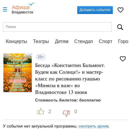
Афиша
Добавить событие
Владивосток
Концерты
Театры
Детям
Стендап
Спорт
Город
16+
Беседа «Константин Бальмонт.
Будем как Солнце!» и мастер-
класс по рисованию гуашью
«Мимоза в вазе» во
Владивостоке 13 июня
Стоимость билетов: бесплатно
2
0
У события нет актуальной программы,
смотреть архив
.