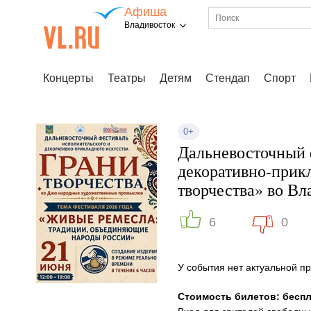
Афиша
Владивосток
Концерты
Театры
Детям
Стендап
Спорт
0+
Дальневосточный 
декоративно-прик
творчества» во Вл
6
0
У события нет актуальной 
Стоимость билетов: бесп