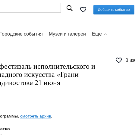
Добавить событие
Городские события
Музеи и галереи
Ещё
В из
фестиваль исполнительского и
ладного искусства «Грани
адивостоке 21 июня
программы,
смотреть архив
.
латно