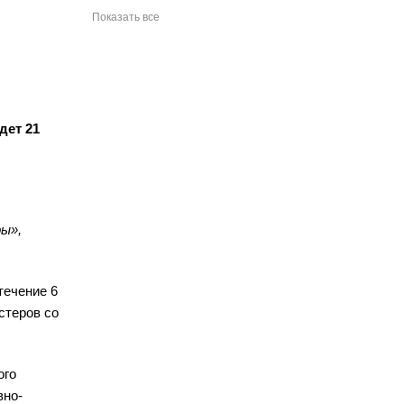
Показать все
дет 21
ры»,
течение 6
стеров со
ого
вно-