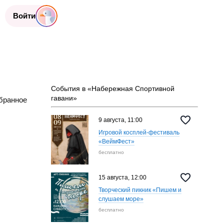
Войти
События в «Набережная Спортивной
гавани»
бранное
9 августа, 11:00
Игровой косплей-фестиваль
«ВеймФест»
бесплатно
15 августа, 12:00
Творческий пикник «Пишем и
слушаем море»
бесплатно