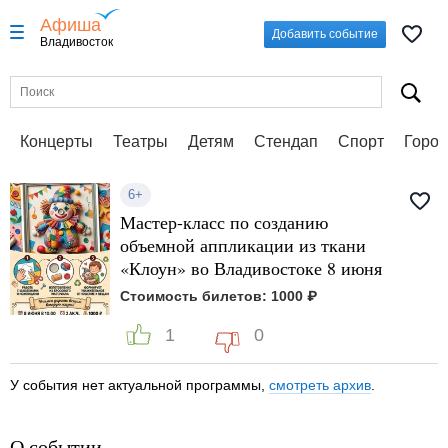
Афиша
Добавить событие
Владивосток
Концерты
Театры
Детям
Стендап
Спорт
Город
6+
Мастер-класс по созданию
объемной аппликации из ткани
«Клоун» во Владивостоке 8 июня
Стоимость билетов: 1000 ₽
1
0
У события нет актуальной программы,
смотреть архив
.
О событии