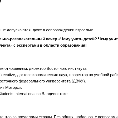
₽
 не допускаются, даже в сопровождении взрослых
льно-развлекательный вечер «Чему учить детей? Чему учи
екта» с экспертами в области образования!
м отношениям, директор Восточного института.
cutive, доктор экономических наук, проректор по учебной рабо
сточного федерального университета (ДВФУ).
ит Моторс».
dents International во Владивостоке.
ментов за пределами страны. Без общих шаблонов, с вопросами