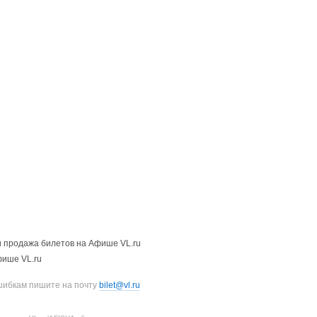
 продажа билетов на Афише VL.ru
фише VL.ru
шибкам пишите на почту
bilet@vl.ru