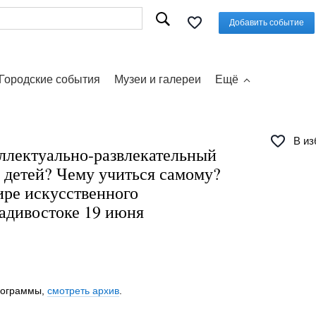
Добавить событие
Городские события
Музеи и галереи
Ещё
В из
еллектуально-развлекательный
 детей? Чему учиться самому?
ире искусственного
ладивостоке 19 июня
программы,
смотреть архив
.