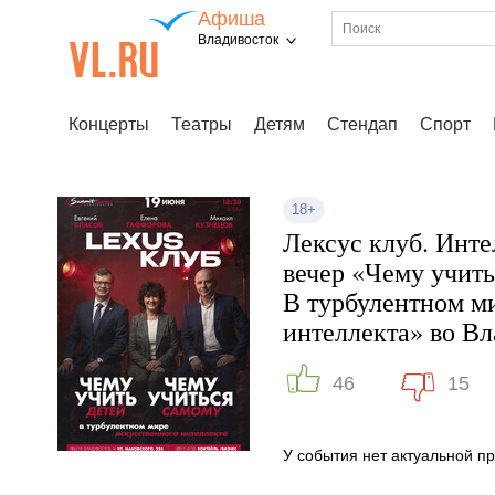
Афиша
Владивосток
Концерты
Театры
Детям
Стендап
Спорт
18+
Лексус клуб. Инт
вечер «Чему учить
В турбулентном м
интеллекта» во В
46
15
У события нет актуальной 