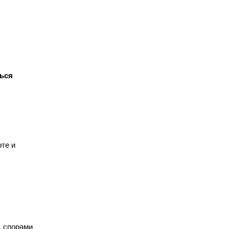
ться
те и
, спорами