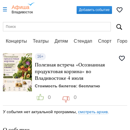
Афиша
Добавить событие
Владивосток
Концерты
Театры
Детям
Стендап
Спорт
Город
16+
Полезная встреча «Осознанная
продуктовая корзина» во
Владивостоке 4 июля
Стоимость билетов: бесплатно
0
0
У события нет актуальной программы,
смотреть архив
.
О событии